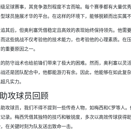
顶级足球赛事，其竞争激烈程度不言而喻。每个赛季都有大量优
击型球员施展才华的平台。在这样的环境下，能够脱颖而出实属
紧追其后，但奥利塞凭借稳定且高效的表现始终保持领先。他需
，而这些挑战不仅考验他的技术能力，也考验他的心理素质。在
首的重要原因之一。
性的防守战术也给前锋们带来了极大的困难。然而，奥利塞以灵
作战还是团队配合中，他都能游刃有余。因此，他能够在如此复
其超凡实力。
出助攻球员回顾
出助攻球员，我们不得不提到一些传奇人物，如梅西和C罗等人。
攻记录。梅西凭借其独特的技巧和敏锐度，多次以高效传球获得助
验，在关键时刻为队友送出致命一击。