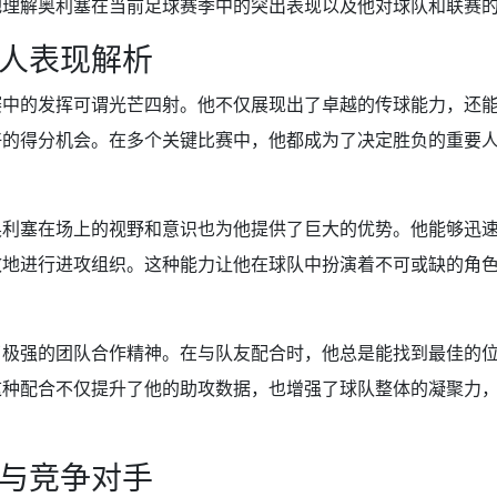
地理解奥利塞在当前足球赛季中的突出表现以及他对球队和联赛
个人表现解析
赛中的发挥可谓光芒四射。他不仅展现出了卓越的传球能力，还
好的得分机会。在多个关键比赛中，他都成为了决定胜负的重要
奥利塞在场上的视野和意识也为他提供了巨大的优势。他能够迅
效地进行进攻组织。这种能力让他在球队中扮演着不可或缺的角
了极强的团队合作精神。在与队友配合时，他总是能找到最佳的
这种配合不仅提升了他的助攻数据，也增强了球队整体的凝聚力
境与竞争对手