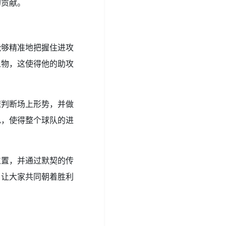
的贡献。
能够精准地把握住进攻
人物，这使得他的助攻
速判断场上形势，并做
色，使得整个球队的进
位置，并通过默契的传
，让大家共同朝着胜利