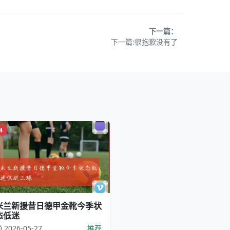
下一篇：
下一篇:很抱歉没有了
4
米兰新援昔日德甲金靴今季状
态低迷
2026-05-27
推荐