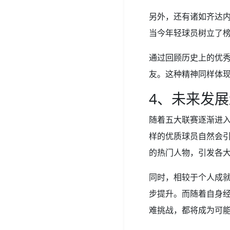
另外，还有诸如齐达
当今年轻球员树立了
通过回顾历史上的优
友。这种精神同样体
4、未来发
随着五大联赛逐渐进
样的优质球员自然会
的热门人物，引发各
同时，相较于个人成
步提升。而随着自身
难挑战，都将成为可