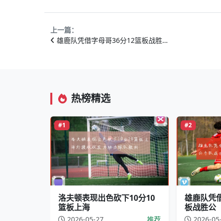
上一篇：
雄鹿队凭借字母哥36分12篮板战胜…
热榜精选
#1
#2
洛夫顿表现出色砍下10分10
雄鹿队凭借
篮板上海
板战胜公
2026-05-27
推荐
2026-05