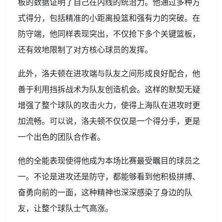
板的数据证明了自己在内线的统治力。他通过多种方
式得分，包括精准的小距离投篮和强有力的突破。在
防守端，他同样表现突出，不仅抢下多个关键篮板，
还有效地限制了对方核心球员的发挥。
此外，洛夫顿在进攻端与队友之间形成良好配合，他
善于利用挡拆战术为队友创造机会。这样的默契无疑
增强了整个球队的攻击火力，使得上海队在进攻时更
加流畅。可以说，洛夫顿不仅仅是一个得分手，更是
一个出色的团队合作者。
他的全能表现使得他成为本场比赛最受瞩目的球员之
一。不论是进攻还是防守，都能够看到他积极拼搏、
奋勇向前的一面，这种精神也深深感染了身边的队
友，让整个球队士气高涨。