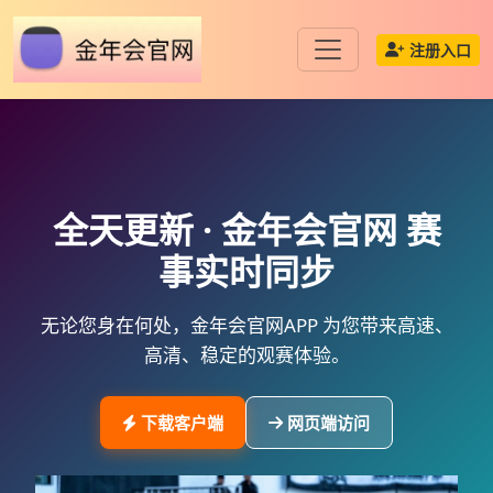
注册入口
全天更新 ·
金年会官网
赛
事实时同步
无论您身在何处，
金年会官网APP
为您带来高速、
高清、稳定的观赛体验。
下载客户端
网页端访问